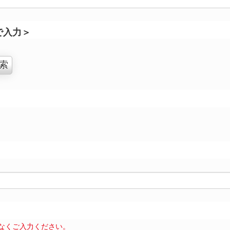
で入力＞
）
なくご入力ください。